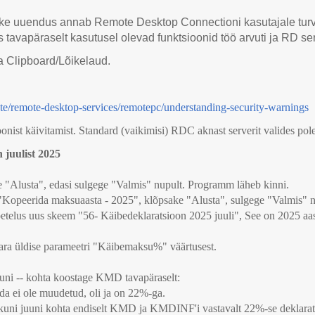
ke uuendus annab Remote Desktop Connectioni kasutajale turvah
ms tavapäraselt kasutusel olevad funktsioonid töö arvuti ja RD ser
a Clipboard/Lõikelaud.
ote/remote-desktop-services/remotepc/understanding-security-warnings
st käivitamist. Standard (vaikimisi) RDC aknast serverit valides pole
juulist 2025
 "Alusta", edasi sulgege "Valmis" nupult. Programm läheb kinni.
peerida maksuaasta - 2025", klõpsake "Alusta", sulgege "Valmis" n
telus uus skeem "56- Käibedeklaratsioon 2025 juuli", See on 2025 aa
 üldise parameetri "Käibemaksu%" väärtusest.
uni -- kohta koostage KMD tavapäraselt:
da ei ole muudetud, oli ja on 22%-ga.
uni juuni kohta endiselt KMD ja KMDINF'i vastavalt 22%-se deklaratsio