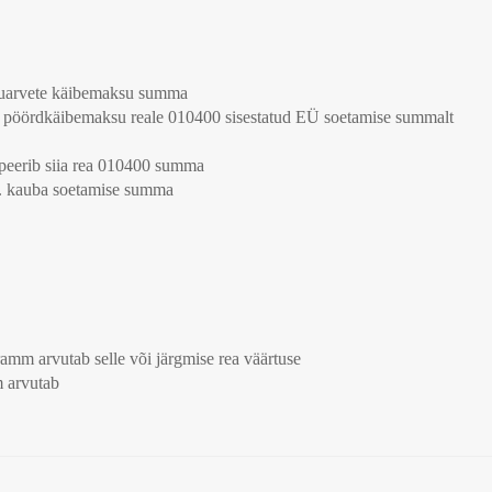
stuarvete käibemaksu summa
 pöördkäibemaksu reale 010400 sisestatud EÜ soetamise summalt
peerib siia rea 010400 summa
sh. kauba soetamise summa
mm arvutab selle või järgmise rea väärtuse
 arvutab