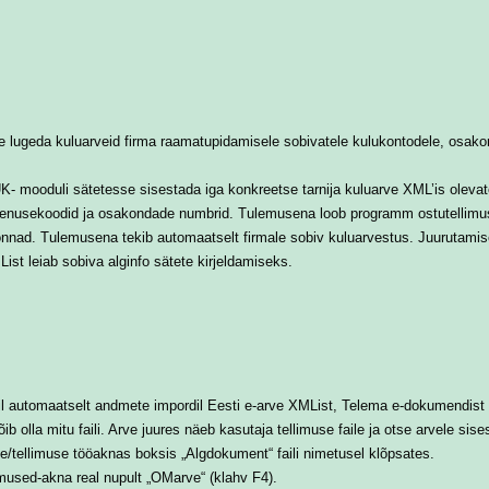
 lugeda kuluarveid firma raamatupidamisele sobivatele kulukontodele, osako
 mooduli sätetesse sisestada iga konkreetse tarnija kuluarve XML’is olevat
teenusekoodid ja osakondade numbrid. Tulemusena loob programm ostutellimu
konnad. Tulemusena tekib automaatselt firmale sobiv kuluarvestus. Juurutami
ist leiab sobiva alginfo sätete kirjeldamiseks.
l automaatselt andmete impordil Eesti e-arve XMList, Telema e-dokumendist 
b olla mitu faili. Arve juures näeb kasutaja tellimuse faile ja otse arvele sise
rve/tellimuse tööaknas boksis „Algdokument“ faili nimetusel klõpsates.
used-akna real nupult „OMarve“ (klahv F4).