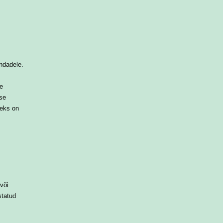
ndadele.
e
se
seks on
või
statud