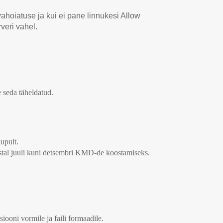
oiatuse ja kui ei pane linnukesi Allow
veri vahel.
 seda täheldatud.
upult.
stal juuli kuni detsembri KMD-de koostamiseks.
oni vormile ja faili formaadile.