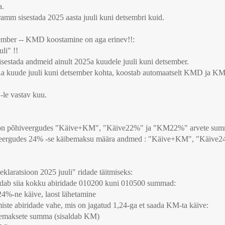
a.
amm sisestada 2025 aasta juuli kuni detsembri kuid.
sember -- KMD koostamine on aga erinev!!:
li" !!
estada andmeid ainult 2025a kuudele juuli kuni detsember.
.a kuude juuli kuni detsember kohta, koostab automaatselt KMD ja KMDI
-le vastav kuu.
5, on põhiveergudes "Käive+KM", "Käive22%" ja "KM22%" arvete sum
õhiveergudes 24% -se käibemaksu määra andmed : "Käive+KM", "Käiv
atsioon 2025 juuli" ridade täitmiseks:
idab siia kokku abiridade 010200 kuni 010500 summad:
24%-ne käive, laost lähetamine
te abiridade vahe, mis on jagatud 1,24-ga et saada KM-ta käive:
ttemaksete summa (sisaldab KM)