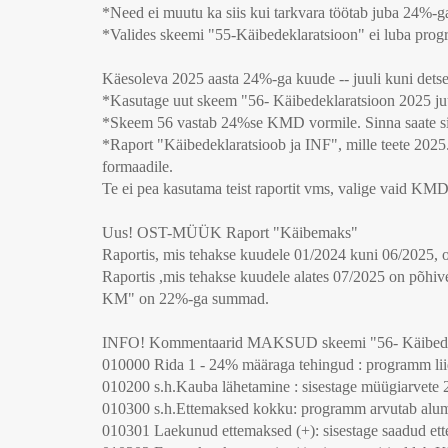
*Need ei muutu ka siis kui tarkvara töötab juba 24%-g
*Valides skeemi "55-Käibedeklaratsioon" ei luba progr
Käesoleva 2025 aasta 24%-ga kuude -- juuli kuni det
*Kasutage uut skeem "56- Käibedeklaratsioon 2025 juu
*Skeem 56 vastab 24%se KMD vormile. Sinna saate sis
*Raport "Käibedeklaratsioob ja INF", mille teete 2025
formaadile.
Te ei pea kasutama teist raportit vms, valige vaid KMD
Uus! OST-MÜÜK Raport "Käibemaks"
Raportis, mis tehakse kuudele 01/2024 kuni 06/202
Raportis ,mis tehakse kuudele alates 07/2025 on p
KM" on 22%-ga summad.
INFO! Kommentaarid MAKSUD skeemi "56- Käibedeklar
010000 Rida 1 - 24% määraga tehingud : programm li
010200 s.h.Kauba lähetamine : sisestage müügiarvete 
010300 s.h.Ettemaksed kokku: programm arvutab alumis
010301 Laekunud ettemaksed (+): sisestage saadud e