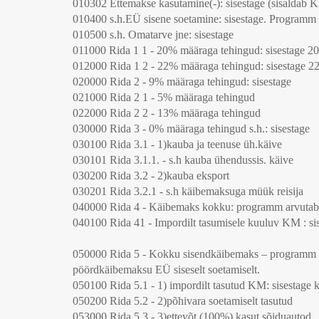
010302 Ettemakse kasutamine(-): sisestage (sisaldab 
010400 s.h.EÜ sisene soetamine: sisestage. Program
010500 s.h. Omatarve jne: sisestage
011000 Rida 1 1 - 20% määraga tehingud: sisestage 
012000 Rida 1 2 - 22% määraga tehingud: sisestage 
020000 Rida 2 - 9% määraga tehingud: sisestage
021000 Rida 2 1 - 5% määraga tehingud
022000 Rida 2 2 - 13% määraga tehingud
030000 Rida 3 - 0% määraga tehingud s.h.: sisestage
030100 Rida 3.1 - 1)kauba ja teenuse üh.käive
030101 Rida 3.1.1. - s.h kauba ühendussis. käive
030200 Rida 3.2 - 2)kauba eksport
030201 Rida 3.2.1 - s.h käibemaksuga müük reisija
040000 Rida 4 - Käibemaks kokku: programm arvutab
040100 Rida 41 - Impordilt tasumisele kuuluv KM : si
050000 Rida 5 - Kokku sisendkäibemaks – programm li
pöördkäibemaksu EÜ siseselt soetamiselt.
050100 Rida 5.1 - 1) impordilt tasutud KM: sisestag
050200 Rida 5.2 - 2)põhivara soetamiselt tasutud
053000 Rida 5.3 - 3)ettevõt.(100%) kasut.sõiduautod