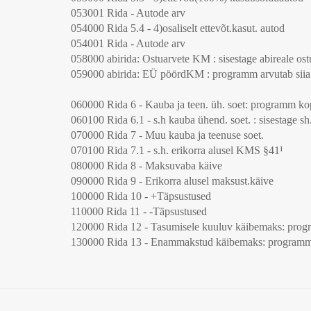
053001 Rida - Autode arv
054000 Rida 5.4 - 4)osaliselt ettevõt.kasut. autod
054001 Rida - Autode arv
058000 abirida: Ostuarvete KM : sisestage abireale o
059000 abirida: EÜ pöördKM : programm arvutab siia
060000 Rida 6 - Kauba ja teen. üh. soet: programm ko
060100 Rida 6.1 - s.h kauba ühend. soet. : sisestage 
070000 Rida 7 - Muu kauba ja teenuse soet.
070100 Rida 7.1 - s.h. erikorra alusel KMS §41¹
080000 Rida 8 - Maksuvaba käive
090000 Rida 9 - Erikorra alusel maksust.käive
100000 Rida 10 - +Täpsustused
110000 Rida 11 - -Täpsustused
120000 Rida 12 - Tasumisele kuuluv käibemaks: progra
130000 Rida 13 - Enammakstud käibemaks: programm