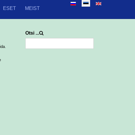
Select your language
ESET
MEIST
Otsi ...
ida.
e