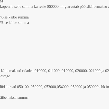
KM)
m kopeerib selle summa ka reale 060000 ning arvutab pöördkäibemaks
20%-se käibe summa
22%-se käibe summa
 käibemaksud ridadelt 010000, 011000, 012000, 020000, 021000 ja 0
sestage
idab read 050100, 050200, 053000,054000, 058000 ja 059000 ehk impo
e käibemaksu summa