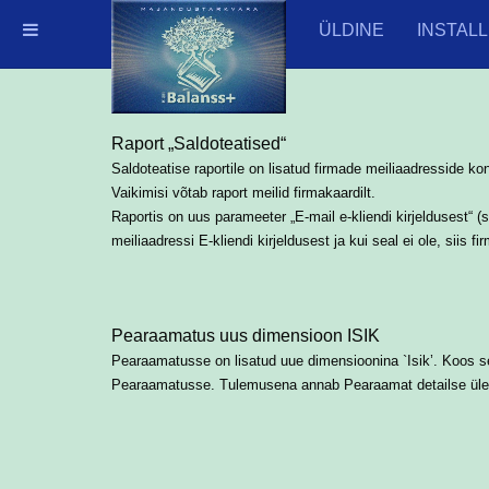
ÜLDINE
INSTALL
Raport „Saldoteatised“
Saldoteatise raportile on lisatud firmade meiliaadresside kon
Vaikimisi võtab raport meilid firmakaardilt.
Raportis on uus parameeter „E-mail e-kliendi kirjeldusest“ 
meiliaadressi E-kliendi kirjeldusest ja kui seal ei ole, siis fi
Pearaamatus uus dimensioon ISIK
Pearaamatusse on lisatud uue dimensioonina `Isik’. Koos
Pearaamatusse. Tulemusena annab Pearaamat detailse ülevaa