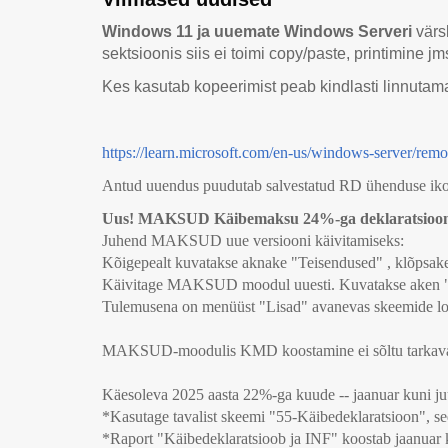
Windows 11 ja uuemate Windows Serveri
värs
sektsioonis siis ei toimi copy/paste, printimine j
Kes kasutab kopeerimist peab kindlasti linnutam
https://learn.microsoft.com/en-us/windows-server/rem
Antud uuendus puudutab salvestatud RD ühenduse ikooni
Uus! MAKSUD Käibemaksu 24%-ga deklaratsioon 
Juhend MAKSUD uue versiooni käivitamiseks:
Kõigepealt kuvatakse aknake "Teisendused" , klõpsake
Käivitage MAKSUD moodul uuesti. Kuvatakse aken "Ko
Tulemusena on menüüst "Lisad" avanevas skeemide loe
MAKSUD-moodulis KMD koostamine ei sõltu tarkavara
Käesoleva 2025 aasta 22%-ga kuude -- jaanuar kuni ju
*Kasutage tavalist skeemi "55-Käibedeklaratsioon", se
*Raport "Käibedeklaratsioob ja INF" koostab jaanuar k