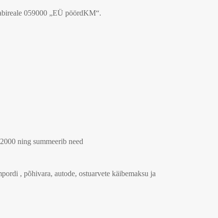
u abireale 059000 „EÜ pöördKM“.
22000 ning summeerib need
rdi , põhivara, autode, ostuarvete käibemaksu ja