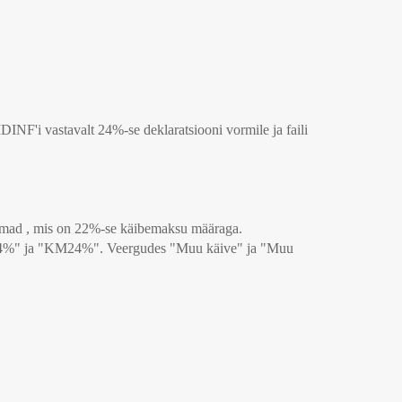
NF'i vastavalt 24%-se deklaratsiooni vormile ja faili
mad , mis on 22%-se käibemaksu määraga.
e24%" ja "KM24%". Veergudes "Muu käive" ja "Muu