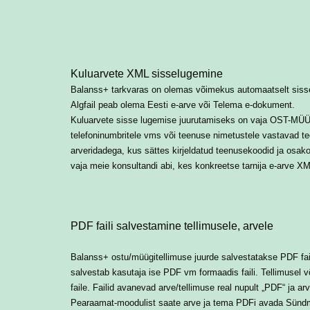
Kuluarvete XML sisselugemine
Balanss+ tarkvaras on olemas võimekus automaatselt sisse
Algfail peab olema Eesti e-arve või Telema e-dokument.
Kuluarvete sisse lugemise juurutamiseks on vaja OST-MÜÜK-
telefoninumbritele vms või teenuse nimetustele vastavad 
arveridadega, kus sättes kirjeldatud teenusekoodid ja osa
vaja meie konsultandi abi, kes konkreetse tarnija e-arve XML
PDF faili salvestamine tellimusele, arvele
Balanss+ ostu/müügitellimuse juurde salvestatakse PDF fai
salvestab kasutaja ise PDF vm formaadis faili. Tellimusel või
faile. Failid avanevad arve/tellimuse real nupult „PDF“ ja a
Pearaamat-moodulist saate arve ja tema PDFi avada Sündm