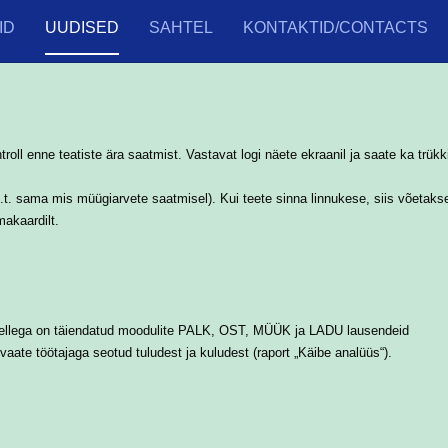
ID
UUDISED
SAHTEL
KONTAKTID/CONTACTS
troll enne teatiste ära saatmist. Vastavat logi näete ekraanil ja saate ka trükk
(s.t. sama mis müügiarvete saatmisel). Kui teete sinna linnukese, siis võetaks
rmakaardilt.
 sellega on täiendatud moodulite PALK, OST, MÜÜK ja LADU lausendeid
te töötajaga seotud tuludest ja kuludest (raport „Käibe analüüs“).