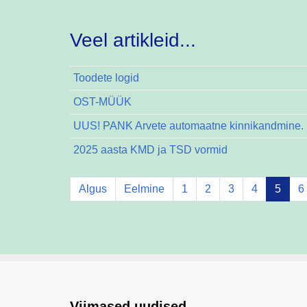
Veel artikleid...
Toodete logid
OST-MÜÜK
UUS! PANK Arvete automaatne kinnikandmine. 
2025 aasta KMD ja TSD vormid
Algus
Eelmine
1
2
3
4
5
6
Viimased uudised