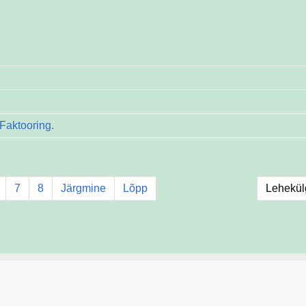
Faktooring.
7
8
Järgmine
Lõpp
Lehekülg